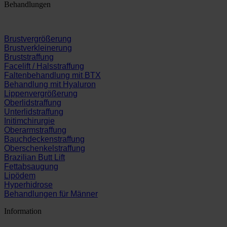
Behandlungen
Brustvergrößerung
Brustverkleinerung
Bruststraffung
Facelift / Halsstraffung
Faltenbehandlung mit BTX
Behandlung mit Hyaluron
Lippenvergrößerung
Oberlidstraffung
Unterlidstraffung
Initimchirurgie
Oberarmstraffung
Bauchdeckenstraffung
Oberschenkelstraffung
Brazilian Butt Lift
Fettabsaugung
Lipödem
Hyperhidrose
Behandlungen für Männer
Information