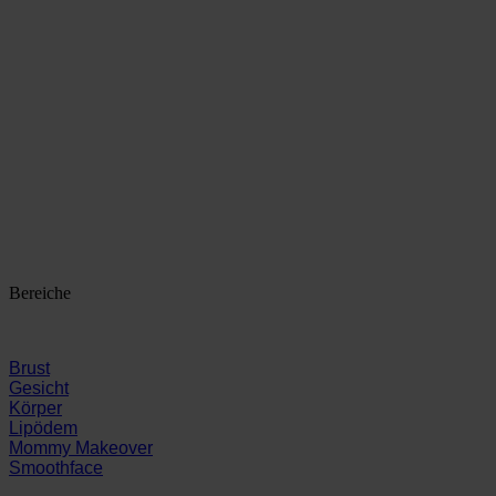
Bereiche
Brust
Gesicht
Körper
Lipödem
Mommy Makeover
Smoothface