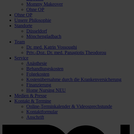
Mommy Makeover
Ohne OP
Ohne OP
Unsere Philosophie
Standorte
Düsseldorf
Mönchengladbach
Team
Dr. med. Katrin Vossoughi
Priv.-Doz. Dr. med. Panagiotis Theodorou
Service
Anästhesie
Behandlungskosten
Folgekosten
Kostenübernahme durch die Krankenversicherung
Finanzierung
Home Nursing
NEU
Medien & Presse
Kontakt & Termine
Online-Terminkalender & Videosprechstunde
Kontaktformular
Anschrift