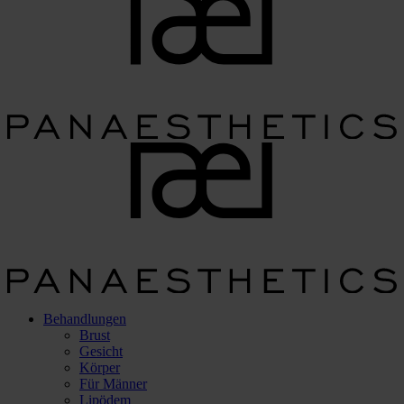
Behandlungen
Brust
Gesicht
Körper
Für Männer
Lipödem