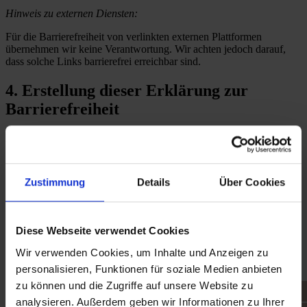
Hinweis zu externen Diensten:
Für die Barrierefreiheit von verlinkten externen Plattformen
übernehmen wir keine Verantwortung. Wir achten jedoch darauf,
dass solche Links barrierefrei erreichbar sind.
4. Erstellung dieser Erklärung zur
Barrierefreiheit
Diese Erklärung wurde am
15. August 2025
erstellt.
5. Feedback und Kontakt zu Barrieren
Zustimmung
Details
Über Cookies
Sind Ihnen Mängel bei der Barrierefreiheit unserer Website
aufgefallen? Oder haben Sie Fragen zur Barrierefreiheit unserer
Website? Wir freuen uns über Ihr Feedback!
Diese Webseite verwendet Cookies
Bitte kontaktieren Sie uns unter:
Wir verwenden Cookies, um Inhalte und Anzeigen zu
E-Mail:
info@panaesthetics.de
personalisieren, Funktionen für soziale Medien anbieten
Telefon:
+49 (0) 211 – 65859911
zu können und die Zugriffe auf unsere Website zu
Post:
Panaesthetics, Dr. med. Katrin Vossoughi, Zur alten
analysieren. Außerdem geben wir Informationen zu Ihrer
Exerzierhalle 35a, 40476 Düsseldorf