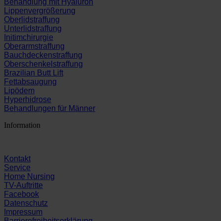
Behandlung mit Hyaluron
Lippenvergrößerung
Oberlidstraffung
Unterlidstraffung
Initimchirurgie
Oberarmstraffung
Bauchdeckenstraffung
Oberschenkelstraffung
Brazilian Butt Lift
Fettabsaugung
Lipödem
Hyperhidrose
Behandlungen für Männer
Information
Kontakt
Service
Home Nursing
TV-Auftritte
Facebook
Datenschutz
Impressum
Barrierefreiheitserklärung