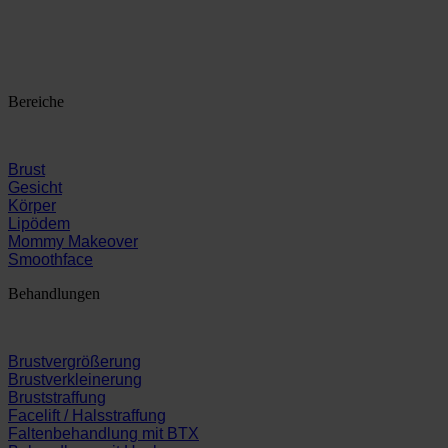
Bereiche
Brust
Gesicht
Körper
Lipödem
Mommy Makeover
Smoothface
Behandlungen
Brustvergrößerung
Brustverkleinerung
Bruststraffung
Facelift / Halsstraffung
Faltenbehandlung mit BTX