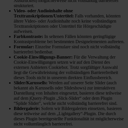
Ausdrucken) möglicherweise nicht vollständig barrierefrei
strukturiert.
Video- oder Audioinhalte ohne
Texttranskriptionen/Untertitel:
Falls vorhanden, könnten
ältere Video- oder Audioinhalte noch keine vollständigen
Texttranskriptionen oder Untertitel für Hörgeschädigte
aufweisen.
Farbkontraste:
In seltenen Fällen könnten geringfügige
Kontrastprobleme bei bestimmten Designelementen auftreten.
Formular:
Einzelne Formulare sind noch nicht vollständig
barrierefrei bedienbar.
Cookie-Einwilligungs-Banner:
Für die Verwaltung der
Cookie-Einwilligungen setzen wir auf den Dienst des
externen Anbieters Cookiebot. Trotz sorgfältiger Auswahl
liegt die Gewährleistung der vollständigen Barrierefreiheit
dieses Tools nicht in unserem direkten Einflussbereich.
Slider/Karussells:
Werden auf unserer Seite Slider (auch
bekannt als Karussells oder Slideshows) zur interaktiven
Darstellung von Inhalten eingesetzt, basieren diese teilweise
auf dem jQuery-Plugin „Slick-Slider“ oder dem Plugin
“Splide Slider”, welche nicht vollständig barrierefrei sind.
Bildergalerie:
Sofern wir Bildergalerien einsetzen, basieren
diese teilweise auf dem „Lightgallery“-Plugin. Die durch
dieses Plugin bereitgestellte Funktionalität ist möglicherweise
nicht vollumfänglich barrierefrei.