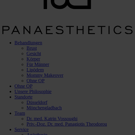
Behandlungen
Brust
Gesicht
Körper
Für Männer
Lipödem
Mommy Makeover
Ohne OP
Ohne OP
Unsere Philosophie
Standorte
Düsseldorf
Mönchengladbach
Team
Dr. med. Katrin Vossoughi
Priv.-Doz. Dr. med. Panagiotis Theodorou
Service
Anästhesie