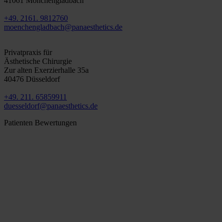
41061 Mönchengladbach
+49. 2161. 9812760
moenchengladbach@panaesthetics.de
Düsseldorf
Privatpraxis für
Ästhetische Chirurgie
Zur alten Exerzierhalle 35a
40476 Düsseldorf
+49. 211. 65859911
duesseldorf@panaesthetics.de
Patienten Bewertungen