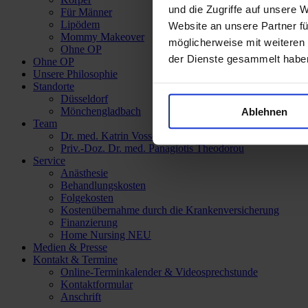
und die Zugriffe auf unsere 
Für Männer
Lipödem
Website an unsere Partner fü
Mommy Makeover
möglicherweise mit weiteren
Ohne OP
der Dienste gesammelt habe
Ohne OP
Unsere Philosophie
Standorte
Düsseldorf
Mönchengladbach
Ablehnen
Team
Dr. med. Katrin Vossoughi
Priv.-Doz. Dr. med. Panagiotis Theodorou
Service
Anästhesie
Behandlungskosten
Folgekosten
Kostenübernahme durch die Krankenversicherung
Finanzierung
Home Nursing
NEU
Medien & Presse
Kontakt & Termine
Online-Terminkalender & Videosprechstunde
Kontaktformular
Anschrift