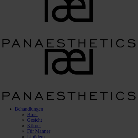
Behandlungen
Brust
Gesicht
Körper
Für Männer
Lipödem