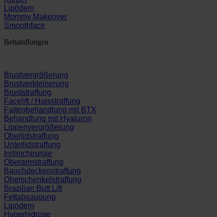
Lipödem
Mommy Makeover
Smoothface
Behandlungen
Brustvergrößerung
Brustverkleinerung
Bruststraffung
Facelift / Halsstraffung
Faltenbehandlung mit BTX
Behandlung mit Hyaluron
Lippenvergrößerung
Oberlidstraffung
Unterlidstraffung
Initimchirurgie
Oberarmstraffung
Bauchdeckenstraffung
Oberschenkelstraffung
Brazilian Butt Lift
Fettabsaugung
Lipödem
Hyperhidrose