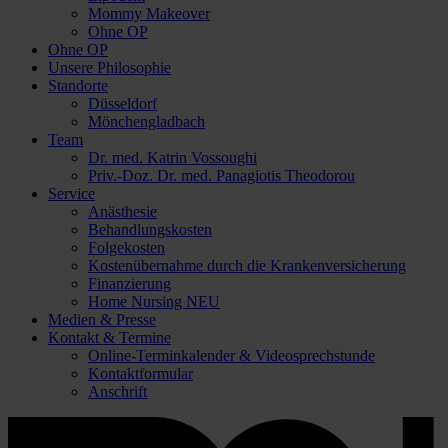
Mommy Makeover
Ohne OP
Ohne OP
Unsere Philosophie
Standorte
Düsseldorf
Mönchengladbach
Team
Dr. med. Katrin Vossoughi
Priv.-Doz. Dr. med. Panagiotis Theodorou
Service
Anästhesie
Behandlungskosten
Folgekosten
Kostenübernahme durch die Krankenversicherung
Finanzierung
Home Nursing
NEU
Medien & Presse
Kontakt & Termine
Online-Terminkalender & Videosprechstunde
Kontaktformular
Anschrift