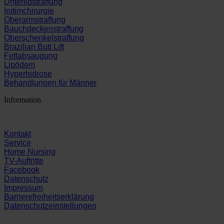
Unterlidstraffung
Initimchirurgie
Oberarmstraffung
Bauchdeckenstraffung
Oberschenkelstraffung
Brazilian Butt Lift
Fettabsaugung
Lipödem
Hyperhidrose
Behandlungen für Männer
Information
Kontakt
Service
Home Nursing
TV-Auftritte
Facebook
Datenschutz
Impressum
Barrierefreiheitserklärung
Datenschutzeinstellungen