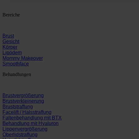
Bereiche
Brust
Gesicht
Körper
Lipödem
Mommy Makeover
Smoothface
Behandlungen
Brustvergrößerung
Brustverkleinerung
Bruststraffung
Facelift / Halsstraffung
Faltenbehandlung mit BTX
Behandlung mit Hyaluron
Lippenvergrößerung
Oberlidstraffung