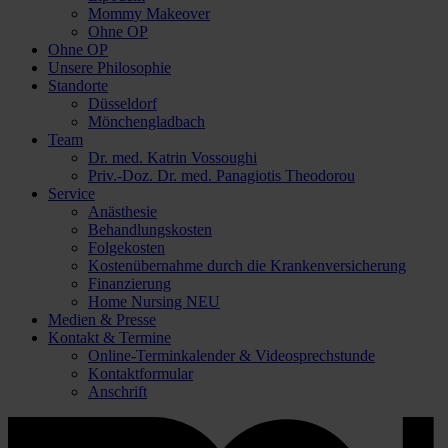
Mommy Makeover
Ohne OP
Ohne OP
Unsere Philosophie
Standorte
Düsseldorf
Mönchengladbach
Team
Dr. med. Katrin Vossoughi
Priv.-Doz. Dr. med. Panagiotis Theodorou
Service
Anästhesie
Behandlungskosten
Folgekosten
Kostenübernahme durch die Krankenversicherung
Finanzierung
Home Nursing
NEU
Medien & Presse
Kontakt & Termine
Online-Terminkalender & Videosprechstunde
Kontaktformular
Anschrift