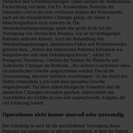
Sternchen und Schönheitschirurgen. Dabei umfasst die medizinische
Fachrichtung viel mehr. Am Ev. Krankenhaus Bethesda der
Johanniter wird in der neue eröffneten Sektion der Schwerpunkt
auch auf die rekonstruktive Chirurgie gelegt, die bisher in
Mönchengladbach nicht vertreten ist. Die
Wiederherstellungschirurgie spielt eine große Rolle bei der
Versorgung von chronischen Wunden, wie sie bei bettlägerigen
Patienten auftreten können. Auch die Behandlung von
Wundheilungsstörungen, diabetischen Füßen und Problemwunden
gehören dazu. „Neben den ästhetischen Patienten behandeln wir
beispielsweise sehr viele Dekubitalgeschwüre“, erklärt Dr.
Panagiotis Theodorou, Chefarzt der Sektion für Plastische und
Ästhetische Chirurgie am Bethesda. „Bei tieferen Geschwüren muss
oft nekrotisches Gewebe ausgeschnitten werden. Das ist die
Voraussetzung, um einer Infektion vorzubeugen.“ In das durch den
Defekt entstandene Loch wird dann gesundes Gewebe
eingeschwenkt. Für diese mikrochirurgische Feinarbeit sind die
plastischen Chirurgen besonders geschult. Insbesondere das
Anschließen der Gefäße ist eine sehr anspruchsvolle Aufgabe, die
viel Erfahrung fordert.
Operationen nicht immer sinnvoll oder notwendig
Die Abteilung ist auch für die anschließende Versorgung dieser
Patienten gut ausgerüstet: es gibt ein Spezialbett, in dem der Patient