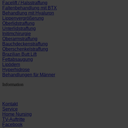
Facelift / Halsstraffung
Faltenbehandlung mit BTX
Behandlung mit Hyaluron
Lippenvergrößerung
Oberlidstraffung
Unterlidstraffung
Initimchirurgie
Oberarmstraffung
Bauchdeckenstraffung
Oberschenkelstraffung
Brazilian Butt Lift
Fettabsaugung
Lipödem
Hyperhidrose
Behandlungen für Männer
Information
Kontakt
Service
Home Nursing
TV-Auftritte
Facebook