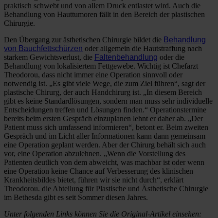
praktisch schwebt und von allem Druck entlastet wird. Auch die
Behandlung von Hauttumoren fällt in den Bereich der plastischen
Chirurgie.
Den Übergang zur ästhetischen Chirurgie bildet die
Behandlung
von Bauchfettschürzen
oder allgemein die Hautstraffung nach
starkem Gewichtsverlust, die
Faltenbehandlung
oder die
Behandlung von lokalisiertem Fettgewebe. Wichtig ist Chefarzt
Theodorou, dass nicht immer eine Operation sinnvoll oder
notwendig ist. „Es gibt viele Wege, die zum Ziel führen“, sagt der
plastische Chirurg, der auch Handchirurg ist. „In diesem Bereich
gibt es keine Standardlösungen, sondern man muss sehr individuelle
Entscheidungen treffen und Lösungen finden.“ Operationstermine
bereits beim ersten Gespräch einzuplanen lehnt er daher ab. „Der
Patient muss sich umfassend informieren“, betont er. Beim zweiten
Gespräch und im Licht aller Informationen kann dann gemeinsam
eine Operation geplant werden. Aber der Chirurg behält sich auch
vor, eine Operation abzulehnen. „Wenn die Vorstellung des
Patienten deutlich von dem abweicht, was machbar ist oder wenn
eine Operation keine Chance auf Verbesserung des klinischen
Krankheitsbildes bietet, führen wir sie nicht durch“, erklärt
Theodorou. die Abteilung für Plastische und Ästhetische Chirurgie
im Bethesda gibt es seit Sommer diesen Jahres.
Unter folgenden Links können Sie die Original-Artikel einsehen: