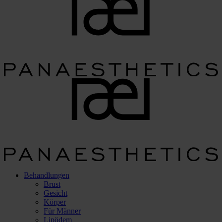
Behandlungen
Brust
Gesicht
Körper
Für Männer
Lipödem