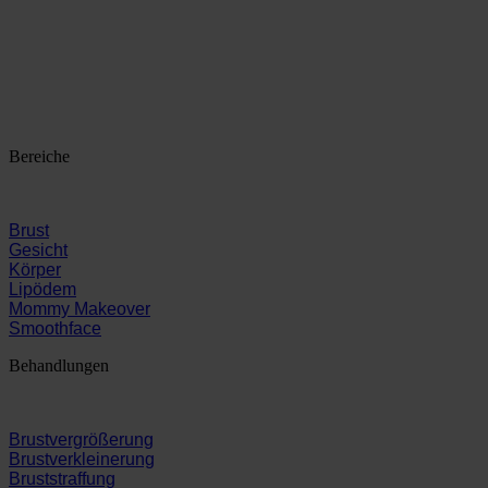
Bereiche
Brust
Gesicht
Körper
Lipödem
Mommy Makeover
Smoothface
Behandlungen
Brustvergrößerung
Brustverkleinerung
Bruststraffung