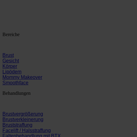
Bereiche
Brust
Gesicht
Körper
Lipödem
Mommy Makeover
Smoothface
Behandlungen
Brustvergrößerung
Brustverkleinerung
Bruststraffung
Facelift / Halsstraffung
Faltenbehandlung mit BTX