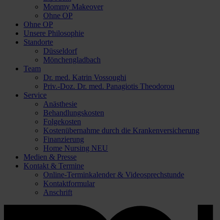
Mommy Makeover
Ohne OP
Ohne OP
Unsere Philosophie
Standorte
Düsseldorf
Mönchengladbach
Team
Dr. med. Katrin Vossoughi
Priv.-Doz. Dr. med. Panagiotis Theodorou
Service
Anästhesie
Behandlungskosten
Folgekosten
Kostenübernahme durch die Krankenversicherung
Finanzierung
Home Nursing
NEU
Medien & Presse
Kontakt & Termine
Online-Terminkalender & Videosprechstunde
Kontaktformular
Anschrift