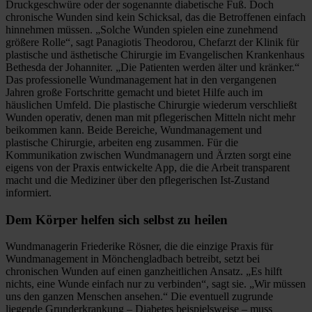
Druckgeschwüre oder der sogenannte diabetische Fuß. Doch
chronische Wunden sind kein Schicksal, das die Betroffenen einfach
hinnehmen müssen. „Solche Wunden spielen eine zunehmend
größere Rolle“, sagt Panagiotis Theodorou, Chefarzt der Klinik für
plastische und ästhetische Chirurgie im Evangelischen Krankenhaus
Bethesda der Johanniter. „Die Patienten werden älter und kränker.“
Das professionelle Wundmanagement hat in den vergangenen
Jahren große Fortschritte gemacht und bietet Hilfe auch im
häuslichen Umfeld. Die plastische Chirurgie wiederum verschließt
Wunden operativ, denen man mit pflegerischen Mitteln nicht mehr
beikommen kann. Beide Bereiche, Wundmanagement und
plastische Chirurgie, arbeiten eng zusammen. Für die
Kommunikation zwischen Wundmanagern und Ärzten sorgt eine
eigens von der Praxis entwickelte App, die die Arbeit transparent
macht und die Mediziner über den pflegerischen Ist-Zustand
informiert.
Dem Körper helfen sich selbst zu heilen
Wundmanagerin Friederike Rösner, die die einzige Praxis für
Wundmanagement in Mönchengladbach betreibt, setzt bei
chronischen Wunden auf einen ganzheitlichen Ansatz. „Es hilft
nichts, eine Wunde einfach nur zu verbinden“, sagt sie. „Wir müssen
uns den ganzen Menschen ansehen.“ Die eventuell zugrunde
liegende Grunderkrankung – Diabetes beispielsweise – muss