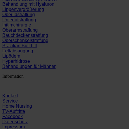
Behandlung mit Hyaluron
Lippenvergrößerung
Oberlidstraffung
Unterlidstraffung
Initimchirurgie
Oberarmstraffung
Bauchdeckenstraffung
Oberschenkelstraffung
Brazilian Butt Lift
Fettabsaugung
Lipödem
Hyperhidrose
Behandlungen für Männer
Information
Kontakt
Service
Home Nursing
TV-Auftritte
Facebook
Datenschutz
Impressum