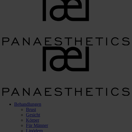
Behandlungen
Brust
Gesicht
Körper
Für Männer
Lipödem