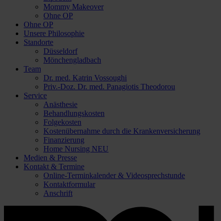
Mommy Makeover
Ohne OP
Ohne OP
Unsere Philosophie
Standorte
Düsseldorf
Mönchengladbach
Team
Dr. med. Katrin Vossoughi
Priv.-Doz. Dr. med. Panagiotis Theodorou
Service
Anästhesie
Behandlungskosten
Folgekosten
Kostenübernahme durch die Krankenversicherung
Finanzierung
Home Nursing
NEU
Medien & Presse
Kontakt & Termine
Online-Terminkalender & Videosprechstunde
Kontaktformular
Anschrift