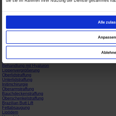
die sie im Rahmen Ihrer Nutzung der Dienste gesammelt ha
Körper
Lipödem
Mommy Makeover
Smoothface
Alle zula
Behandlungen
Anpassen
Brustvergrößerung
Brustverkleinerung
Bruststraffung
Ablehn
Facelift / Halsstraffung
Faltenbehandlung mit BTX
Behandlung mit Hyaluron
Lippenvergrößerung
Oberlidstraffung
Unterlidstraffung
Initimchirurgie
Oberarmstraffung
Bauchdeckenstraffung
Oberschenkelstraffung
Brazilian Butt Lift
Fettabsaugung
Lipödem