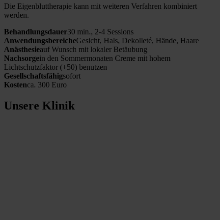
Die Eigenbluttherapie kann mit weiteren Verfahren kombiniert
werden.
Behandlungsdauer
30 min., 2-4 Sessions
Anwendungsbereiche
Gesicht, Hals, Dekolleté, Hände, Haare
Anästhesie
auf Wunsch mit lokaler Betäubung
Nachsorge
in den Sommermonaten Creme mit hohem
Lichtschutzfaktor (+50) benutzen
Gesellschaftsfähig
sofort
Kosten
ca. 300 Euro
Unsere Klinik