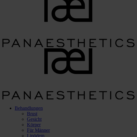
Behandlungen
Brust
Gesicht
Körper
Für Männer
Lipödem