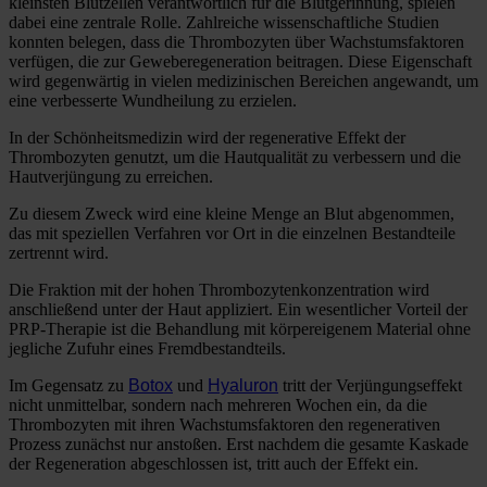
kleinsten Blutzellen verantwortlich für die Blutgerinnung, spielen
dabei eine zentrale Rolle. Zahlreiche wissenschaftliche Studien
konnten belegen, dass die Thrombozyten über Wachstumsfaktoren
verfügen, die zur Geweberegeneration beitragen. Diese Eigenschaft
wird gegenwärtig in vielen medizinischen Bereichen angewandt, um
eine verbesserte Wundheilung zu erzielen.
In der Schönheitsmedizin wird der regenerative Effekt der
Thrombozyten genutzt, um die Hautqualität zu verbessern und die
Hautverjüngung zu erreichen.
Zu diesem Zweck wird eine kleine Menge an Blut abgenommen,
das mit speziellen Verfahren vor Ort in die einzelnen Bestandteile
zertrennt wird.
Die Fraktion mit der hohen Thrombozytenkonzentration wird
anschließend unter der Haut appliziert. Ein wesentlicher Vorteil der
PRP-Therapie ist die Behandlung mit körpereigenem Material ohne
jegliche Zufuhr eines Fremdbestandteils.
Im Gegensatz zu
Botox
und
Hyaluron
tritt der Verjüngungseffekt
nicht unmittelbar, sondern nach mehreren Wochen ein, da die
Thrombozyten mit ihren Wachstumsfaktoren den regenerativen
Prozess zunächst nur anstoßen. Erst nachdem die gesamte Kaskade
der Regeneration abgeschlossen ist, tritt auch der Effekt ein.