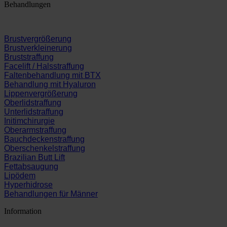
Behandlungen
Brustvergrößerung
Brustverkleinerung
Bruststraffung
Facelift / Halsstraffung
Faltenbehandlung mit BTX
Behandlung mit Hyaluron
Lippenvergrößerung
Oberlidstraffung
Unterlidstraffung
Initimchirurgie
Oberarmstraffung
Bauchdeckenstraffung
Oberschenkelstraffung
Brazilian Butt Lift
Fettabsaugung
Lipödem
Hyperhidrose
Behandlungen für Männer
Information