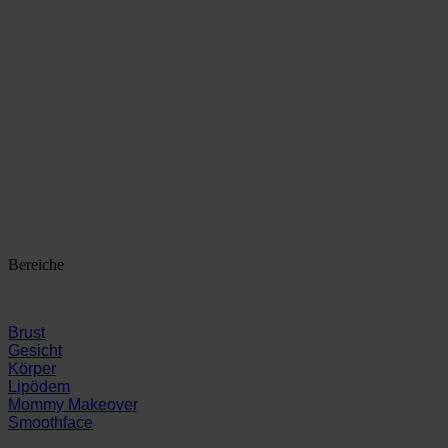
Bereiche
Brust
Gesicht
Körper
Lipödem
Mommy Makeover
Smoothface