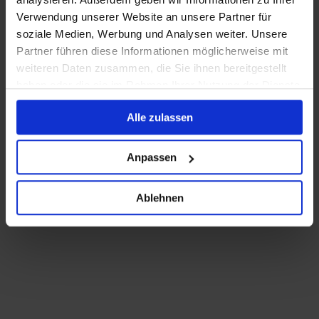
Brustvergrößerung
Verwendung unserer Website an unsere Partner für
Brustverkleinerung
soziale Medien, Werbung und Analysen weiter. Unsere
Bruststraffung
Partner führen diese Informationen möglicherweise mit
Facelift / Halsstraffung
weiteren Daten zusammen, die Sie ihnen bereitgestellt
Faltenbehandlung mit BTX
haben oder die sie im Rahmen Ihrer Nutzung der Dienste
gesammelt haben.
Behandlung mit Hyaluron
Alle zulassen
Lippenvergrößerung
Oberlidstraffung
Anpassen
Unterlidstraffung
Initimchirurgie
Ablehnen
Oberarmstraffung
Bauchdeckenstraffung
Oberschenkelstraffung
Brazilian Butt Lift
Fettabsaugung