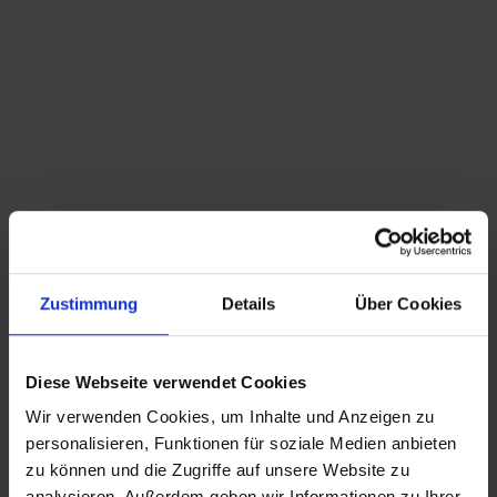
Bereiche
Brust
Gesicht
Körper
Lipödem
Zustimmung
Details
Über Cookies
Mommy Makeover
Smoothface
Diese Webseite verwendet Cookies
Behandlungen
Wir verwenden Cookies, um Inhalte und Anzeigen zu
personalisieren, Funktionen für soziale Medien anbieten
zu können und die Zugriffe auf unsere Website zu
analysieren. Außerdem geben wir Informationen zu Ihrer