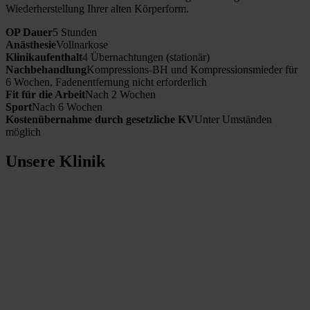
Wiederherstellung Ihrer alten Körperform.
OP Dauer
5 Stunden
Anästhesie
Vollnarkose
Klinikaufenthalt
4 Übernachtungen (stationär)
Nachbehandlung
Kompressions-BH und Kompressionsmieder für
6 Wochen, Fadenentfernung nicht erforderlich
Fit für die Arbeit
Nach 2 Wochen
Sport
Nach 6 Wochen
Kostenübernahme durch gesetzliche KV
Unter Umständen
möglich
Unsere Klinik