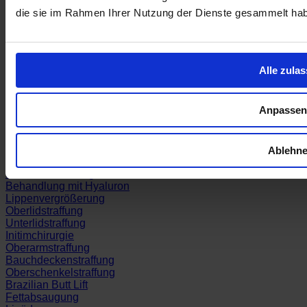
Gesicht
die sie im Rahmen Ihrer Nutzung der Dienste gesammelt ha
Körper
Lipödem
Mommy Makeover
Smoothface
Alle zula
Behandlungen
Anpassen
Brustvergrößerung
Brustverkleinerung
Bruststraffung
Ablehn
Facelift / Halsstraffung
Faltenbehandlung mit BTX
Behandlung mit Hyaluron
Lippenvergrößerung
Oberlidstraffung
Unterlidstraffung
Initimchirurgie
Oberarmstraffung
Bauchdeckenstraffung
Oberschenkelstraffung
Brazilian Butt Lift
Fettabsaugung