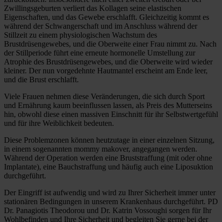
Zwillingsgeburten verliert das Kollagen seine elastischen
Eigenschaften, und das Gewebe erschlafft. Gleichzeitig kommt es
während der Schwangerschaft und im Anschluss während der
Stillzeit zu einem physiologischen Wachstum des
Brustdrüsengewebes, und die Oberweite einer Frau nimmt zu. Nach
der Stillperiode führt eine erneute hormonelle Umstellung zur
Atrophie des Brustdrüsengewebes, und die Oberweite wird wieder
kleiner. Der nun vorgedehnte Hautmantel erscheint am Ende leer,
und die Brust erschlafft.
Viele Frauen nehmen diese Veränderungen, die sich durch Sport
und Ernährung kaum beeinflussen lassen, als Preis des Mutterseins
hin, obwohl diese einen massiven Einschnitt für ihr Selbstwertgefühl
und für ihre Weiblichkeit bedeuten.
Diese Problemzonen können heutzutage in einer einzelnen Sitzung,
in einem sogenannten mommy makover, angegangen werden.
Während der Operation werden eine Bruststraffung (mit oder ohne
Implantate), eine Bauchstraffung und häufig auch eine Liposuktion
durchgeführt.
Der Eingriff ist aufwendig und wird zu Ihrer Sicherheit immer unter
stationären Bedingungen in unserem Krankenhaus durchgeführt. PD
Dr. Panagiotis Theodorou und Dr. Katrin Vossoughi sorgen für Ihr
Wohlbefinden und Ihre Sicherheit und begleiten Sie gerne bei der