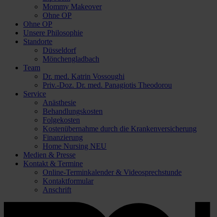
Mommy Makeover
Ohne OP
Ohne OP
Unsere Philosophie
Standorte
Düsseldorf
Mönchengladbach
Team
Dr. med. Katrin Vossoughi
Priv.-Doz. Dr. med. Panagiotis Theodorou
Service
Anästhesie
Behandlungskosten
Folgekosten
Kostenübernahme durch die Krankenversicherung
Finanzierung
Home Nursing
NEU
Medien & Presse
Kontakt & Termine
Online-Terminkalender & Videosprechstunde
Kontaktformular
Anschrift