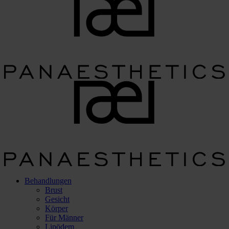
Behandlungen
Brust
Gesicht
Körper
Für Männer
Lipödem