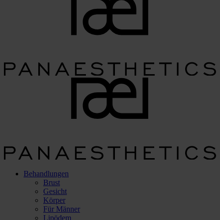
Behandlungen
Brust
Gesicht
Körper
Für Männer
Lipödem