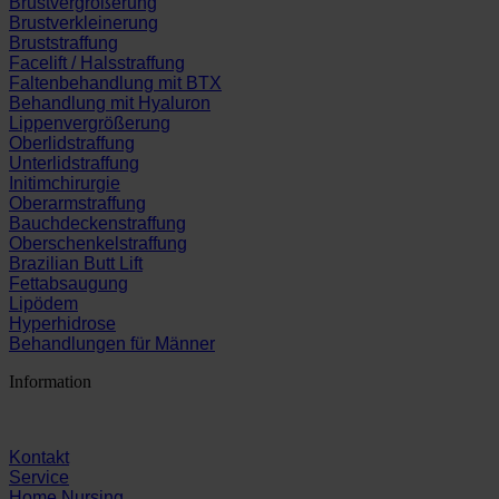
Brustvergrößerung
Brustverkleinerung
Bruststraffung
Facelift / Halsstraffung
Faltenbehandlung mit BTX
Behandlung mit Hyaluron
Lippenvergrößerung
Oberlidstraffung
Unterlidstraffung
Initimchirurgie
Oberarmstraffung
Bauchdeckenstraffung
Oberschenkelstraffung
Brazilian Butt Lift
Fettabsaugung
Lipödem
Hyperhidrose
Behandlungen für Männer
Information
Kontakt
Service
Home Nursing