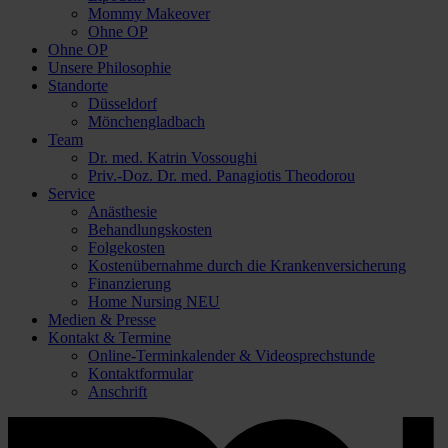
Mommy Makeover
Ohne OP
Ohne OP
Unsere Philosophie
Standorte
Düsseldorf
Mönchengladbach
Team
Dr. med. Katrin Vossoughi
Priv.-Doz. Dr. med. Panagiotis Theodorou
Service
Anästhesie
Behandlungskosten
Folgekosten
Kostenübernahme durch die Krankenversicherung
Finanzierung
Home Nursing
NEU
Medien & Presse
Kontakt & Termine
Online-Terminkalender & Videosprechstunde
Kontaktformular
Anschrift