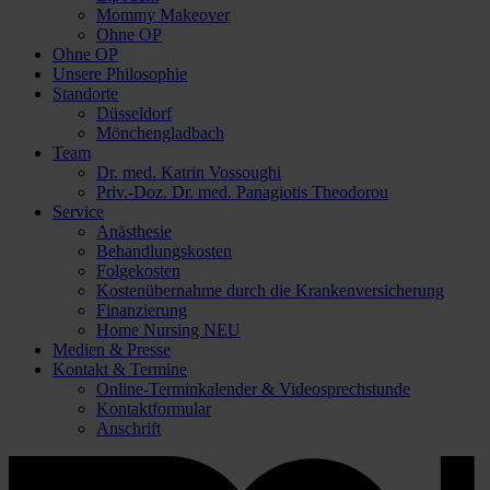
Mommy Makeover
Ohne OP
Ohne OP
Unsere Philosophie
Standorte
Düsseldorf
Mönchengladbach
Team
Dr. med. Katrin Vossoughi
Priv.-Doz. Dr. med. Panagiotis Theodorou
Service
Anästhesie
Behandlungskosten
Folgekosten
Kostenübernahme durch die Krankenversicherung
Finanzierung
Home Nursing
NEU
Medien & Presse
Kontakt & Termine
Online-Terminkalender & Videosprechstunde
Kontaktformular
Anschrift