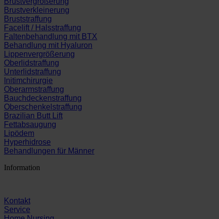
Brustvergrößerung
Brustverkleinerung
Bruststraffung
Facelift / Halsstraffung
Faltenbehandlung mit BTX
Behandlung mit Hyaluron
Lippenvergrößerung
Oberlidstraffung
Unterlidstraffung
Initimchirurgie
Oberarmstraffung
Bauchdeckenstraffung
Oberschenkelstraffung
Brazilian Butt Lift
Fettabsaugung
Lipödem
Hyperhidrose
Behandlungen für Männer
Information
Kontakt
Service
Home Nursing