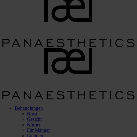
Behandlungen
Brust
Gesicht
Körper
Für Männer
Lipödem