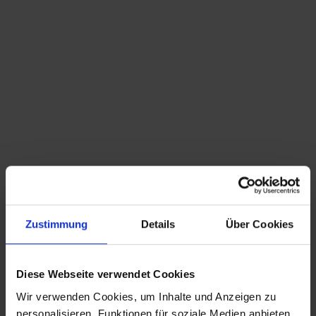
353
Bewertungen auf ProvenExpert.com
Panaesthetics
Sehr gut
08/2026
Bereiche
Brust
Gesicht
Körper
Zustimmung
Details
Über Cookies
Lipödem
Mommy Makeover
Diese Webseite verwendet Cookies
Smoothface
Wir verwenden Cookies, um Inhalte und Anzeigen zu
personalisieren, Funktionen für soziale Medien anbieten