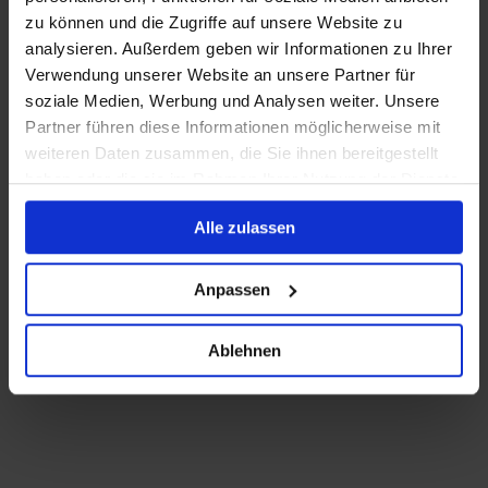
Behandlungen
zu können und die Zugriffe auf unsere Website zu
analysieren. Außerdem geben wir Informationen zu Ihrer
Verwendung unserer Website an unsere Partner für
Brustvergrößerung
soziale Medien, Werbung und Analysen weiter. Unsere
Partner führen diese Informationen möglicherweise mit
Brustverkleinerung
weiteren Daten zusammen, die Sie ihnen bereitgestellt
Bruststraffung
haben oder die sie im Rahmen Ihrer Nutzung der Dienste
Facelift / Halsstraffung
gesammelt haben.
Faltenbehandlung mit BTX
Alle zulassen
Behandlung mit Hyaluron
Anpassen
Lippenvergrößerung
Oberlidstraffung
Ablehnen
Unterlidstraffung
Initimchirurgie
Oberarmstraffung
Bauchdeckenstraffung