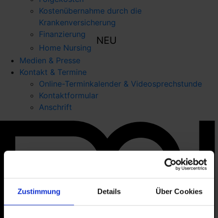
Kostenübernahme durch die
Krankenversicherung
Finanzierung
NEU
Home Nursing
Medien & Presse
Kontakt & Termine
Online-Terminkalender & Videosprechstunde
Kontaktformular
Anschrift
Zustimmung
Details
Über Cookies