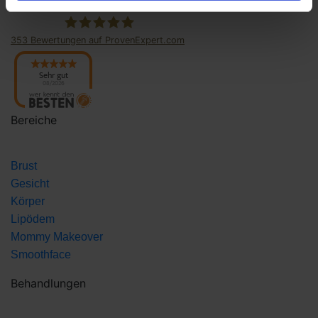
353
Bewertungen auf ProvenExpert.com
Panaesthetics
Sehr gut
08/2026
Bereiche
Brust
Gesicht
Körper
Lipödem
Mommy Makeover
Smoothface
Behandlungen