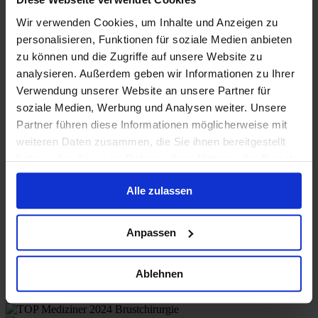
Wir verwenden Cookies, um Inhalte und Anzeigen zu
personalisieren, Funktionen für soziale Medien anbieten
zu können und die Zugriffe auf unsere Website zu
analysieren. Außerdem geben wir Informationen zu Ihrer
Verwendung unserer Website an unsere Partner für
soziale Medien, Werbung und Analysen weiter. Unsere
Partner führen diese Informationen möglicherweise mit
weiteren Daten zusammen, die Sie ihnen bereitgestellt
Online-Termin
haben oder die sie im Rahmen Ihrer Nutzung der Dienste
Düsseldorf
gesammelt haben.
Mönchengladbach
Alle zulassen
Instagram
Patienten Bewertungen
Anpassen
Ablehnen