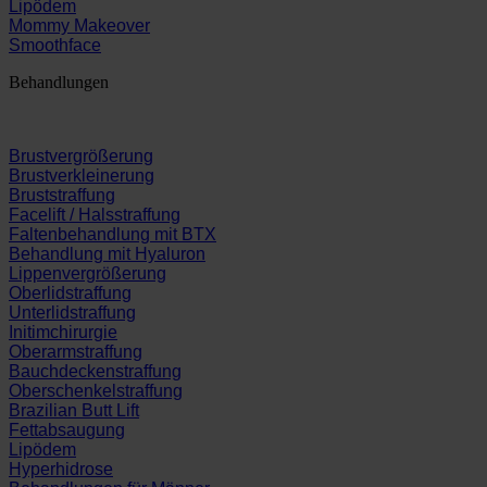
Lipödem
Mommy Makeover
Smoothface
Behandlungen
Brustvergrößerung
Brustverkleinerung
Bruststraffung
Facelift / Halsstraffung
Faltenbehandlung mit BTX
Behandlung mit Hyaluron
Lippenvergrößerung
Oberlidstraffung
Unterlidstraffung
Initimchirurgie
Oberarmstraffung
Bauchdeckenstraffung
Oberschenkelstraffung
Brazilian Butt Lift
Fettabsaugung
Lipödem
Hyperhidrose