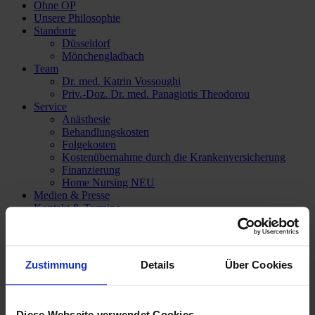
Ohne OP
Unsere Philosophie
Standorte
Düsseldorf
Mönchengladbach
Team
Dr. med. Katrin Vossoughi
Priv.-Doz. Dr. med. Panagiotis Theodorou
Service
Anästhesie
Behandlungskosten
Folgekosten
Kostenübernahme durch die Krankenversicherung
Finanzierung
Home Nursing
NEU
Medien & Presse
Kontakt & Termine
Online-Terminkalender & Videosprechstunde
Kontaktformular
Anschrift
Zustimmung
Details
Über Cookies
Diese Webseite verwendet Cookies